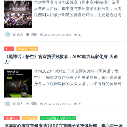
本次秋季赛会分为常规赛（周中赛+周决赛）及季
后赛两大阶段，周中赛与季后赛采用积分制，而周
决赛则采用紧张刺激的赛点吃鸡制，主要是通过周
决赛来模拟出PGC2024的赛点吃鸡制，为年末的国
际舞台之战打下基础...
创始人
周边
2024-10-09 15:51:04
27
AIPC
黑神话：悟空
《黑神话：悟空》官宣携手拯救者，AIPC助力玩家化身“天命
人”
作为2020年就推出了首支预告片的《黑神话：悟
空》，每次这款作品有了相关消息后，都会迅速跻
身各大互联网媒体的头版头条，几乎所有的玩家对
于这款打磨超过4年的作品都给出了极高的评价。
创始人
周边
2024-06-13 21:12:35
29
德国双心
京东健康
JDG京东电子竞技俱乐部
德国双心携京东健康助力JDG京东电子竞技俱乐部，走心每一场