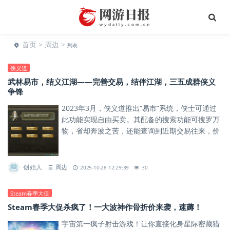
首页
>
周边
>
列表
侠义道
武林易市，结义江湖——完善交易，结伴江湖，三五成群侠义
争锋
2023年3月，侠义道推出“易市”系统，侠士可通过
此功能实现自由买卖。其配备的搜索功能可搜罗万
物，省却奔波之苦，还能查询到近期交易往来，价
钱起落一目了然。
创始人
周边
2025-10-28 12:29:39
30
Steam春季大促
Steam春季大促杀疯了！一大波神作骨折价来袭，速薅！
宇宙第一疯子射击游戏！让你直接化身星际密藏猎