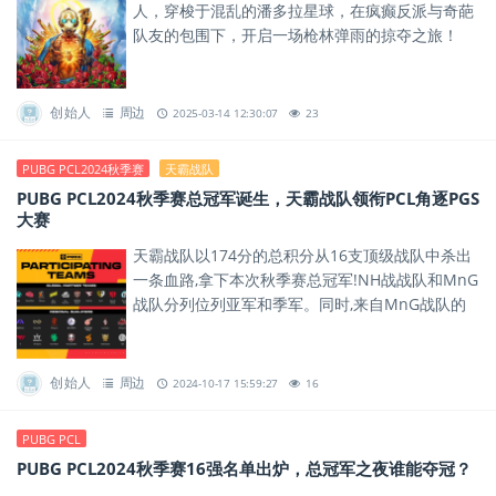
人，穿梭于混乱的潘多拉星球，在疯癫反派与奇葩
队友的包围下，开启一场枪林弹雨的掠夺之旅！
创始人
周边
2025-03-14 12:30:07
23
PUBG PCL2024秋季赛
天霸战队
PUBG PCL2024秋季赛总冠军诞生，天霸战队领衔PCL角逐PGS
大赛
天霸战队以174分的总积分从16支顶级战队中杀出
一条血路,拿下本次秋季赛总冠军!NH战战队和MnG
战队分列位列亚军和季军。同时,来自MnG战队的
选手xyangigg拿下了本次PCL2024秋季赛的联赛...
创始人
周边
2024-10-17 15:59:27
16
PUBG PCL
PUBG PCL2024秋季赛16强名单出炉，总冠军之夜谁能夺冠？