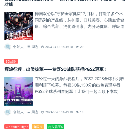
对线
德国双心以“守护全家健康”为目标，打造了多个不
同系列的产品线，从护眼、口服美容、心脑血管健
康、综合营养、消化道健康、内分泌健康、呼吸道
健康等多维度平衡身体所需。
创始人
周边
2024-04-18 15:39:30
29
SQ战队
辉煌征程，出类拔萃——恭喜SQ战队获得PGS2冠军！
在经过十天的激烈赛程后，PGS2 2023全球系列赛
顺利落下帷幕。恭喜SQ以159分的出色表现夺得
PGS2全球系列赛冠军！让我们一起回顾下本次
PGS2精彩瞬间！
创始人
周边
2023-08-25 16:49:10
18
Onitsuka Tiger
鬼塚虎
街头霸王6