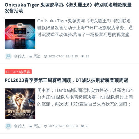
Onitsuka Tiger 鬼塚虎举办《街头霸王6》特别联名鞋款限量
发售活动
Onitsuka Tiger鬼塚虎与《街头霸王6》特别联名
鞋款限量发售活动于上海中环广场旗舰店举办。通
过沉浸式互动体验,营造了一场极富巧思的视觉盛
宴,以多重维度开启虚拟与现实之境,传递品牌的无
限创意和...
创始人
周边
2023-07-04 15:43:20
29
PCL2023春季赛
PCL2023春季赛第三周赛程回顾，DT战队披荆斩棘登顶周冠
周中赛，Tianba战队圈运和实力并济，以高达134
分力压NH战队头名晋级周决赛；NH战队经过上周
的沉淀，再次以116分宣告自己火热状态的回归；
DDT战队则是拿到100分位居周中赛榜单第三；同
时，17...
创始人
周边
2023-03-29 18:36:34
28