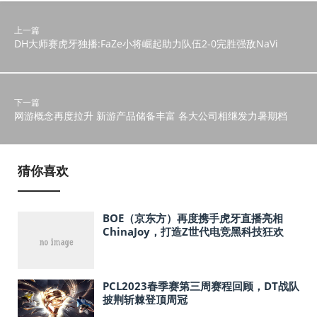
上一篇
DH大师赛虎牙独播:FaZe小将崛起助力队伍2-0完胜强敌NaVi
下一篇
网游概念再度拉升 新游产品储备丰富 各大公司相继发力暑期档
猜你喜欢
BOE（京东方）再度携手虎牙直播亮相
ChinaJoy，打造Z世代电竞黑科技狂欢
PCL2023春季赛第三周赛程回顾，DT战队
披荆斩棘登顶周冠