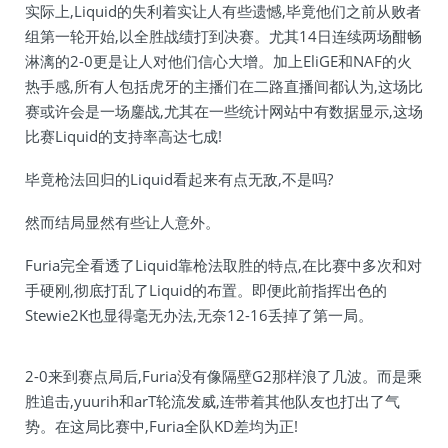
实际上,Liquid的失利着实让人有些遗憾,毕竟他们之前从败者
组第一轮开始,以全胜战绩打到决赛。尤其14日连续两场酣畅
淋漓的2-0更是让人对他们信心大增。加上EliGE和NAF的火
热手感,所有人包括虎牙的主播们在二路直播间都认为,这场比
赛或许会是一场鏖战,尤其在一些统计网站中有数据显示,这场
比赛Liquid的支持率高达七成!
毕竟枪法回归的Liquid看起来有点无敌,不是吗?
然而结局显然有些让人意外。
Furia完全看透了Liquid靠枪法取胜的特点,在比赛中多次和对
手硬刚,彻底打乱了Liquid的布置。即便此前指挥出色的
Stewie2K也显得毫无办法,无奈12-16丢掉了第一局。
2-0来到赛点局后,Furia没有像隔壁G2那样浪了几波。而是乘
胜追击,yuurih和arT轮流发威,连带着其他队友也打出了气
势。在这局比赛中,Furia全队KD差均为正!