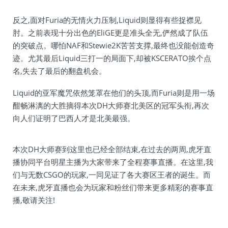
反之,面对Furia的无情火力压制,Liquid则显得有些捉襟见
肘。之前表现十分出色的EliGE更是准头全无,俨然成了队伍
的突破点。哪怕NAF和Stewie2K苦苦支撑,最终也没能创造奇
迹。尤其最后Liquid三打一的局面下,却被KSCERATO挨个点
名,失去了最后的翻盘机会。
Liquid的亚军魔咒依然笼罩在他们的头顶,而Furia则是用一场
酣畅淋漓的大胜摘得本次DH大师赛北美区的冠军头衔,再次
向人们证明了巴西人才是北美最强。
本次DH大师赛到这里也已经全部结束,在过去的两周,虎牙直
播协同平台明星主播为大家带来了全程赛事直播。在这里,我
们与无数CSGO的玩家,一同见证了各大赛区王者的诞生。而
在未来,虎牙直播也会为玩家和粉丝们带来更多精彩的赛事直
播,敬请关注!