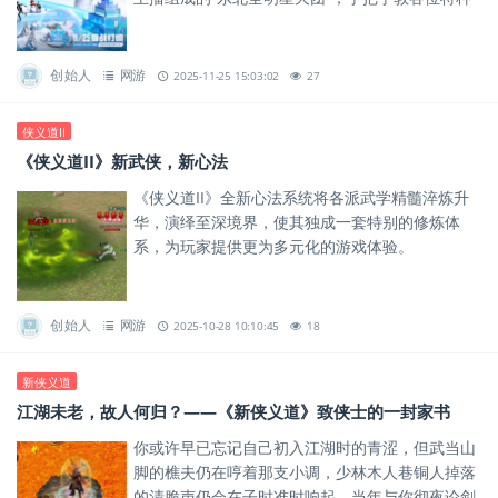
兵如何在东北“吃鸡”，溜出好身法，感受独特人情
味。
创始人
网游
2025-11-25 15:03:02
27
侠义道II
《侠义道II》新武侠，新心法
《侠义道II》全新心法系统将各派武学精髓淬炼升
华，演绎至深境界，使其独成一套特别的修炼体
系，为玩家提供更为多元化的游戏体验。
创始人
网游
2025-10-28 10:10:45
18
新侠义道
江湖未老，故人何归？——《新侠义道》致侠士的一封家书
你或许早已忘记自己初入江湖时的青涩，但武当山
脚的樵夫仍在哼着那支小调，少林木人巷铜人掉落
的清脆声仍会在子时准时响起。当年与你彻夜论剑