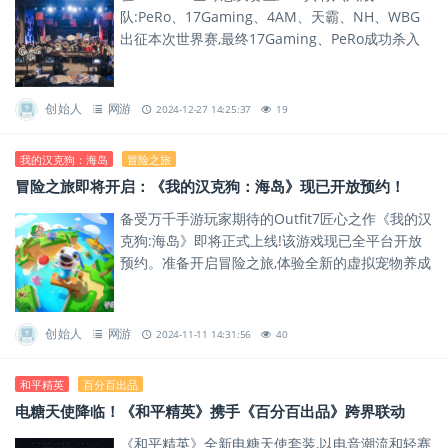
队:PeRo、17Gaming、4AM、天霸、NH、WBG
出征本次世界赛,最终17Gaming、PeRo成功杀入
16强。
创始人
网游
2024-12-27 14:25:37
19
我的汉克狗：海岛
冒险之旅
冒险之旅即将开启：《我的汉克狗：海岛》现已开放预约！
备受万千手游玩家期待的Outfit7匠心之作《我的汉
克狗:海岛》即将正式上线!该游戏现已全平台开放
预约。准备开启冒险之旅,体验全新的虚拟宠物养成
乐趣吧!
创始人
网游
2024-11-11 14:31:56
40
和平精英
百分百出品
电糖天使降临！《和平精英》携手《百分百出品》跨界联动
《和平精英》全新电糖天使套装,以电音潮流和轻赛