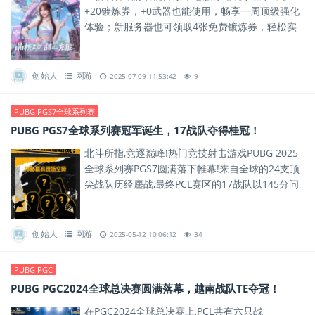
+20镀炼券，+0武器也能使用，畅享一周顶级强化
体验；新服务器也可领取4张免费镀炼券，轻松实
现装备越级提升，畅玩一个月。
创始人
网游
2025-07-09 11:53:42
9
PUBG PGS7全球系列赛
PUBG PGS7全球系列赛冠军诞生，17战队夺得桂冠！
北斗所指,竞逐巅峰!热门竞技射击游戏PUBG 2025
全球系列赛PGS7圆满落下帷幕!来自全球的24支顶
尖战队历经鏖战,最终PCL赛区的17战队以145分问
鼎冠军,成功斩获10万美元奖金!DNF与FL...
创始人
网游
2025-05-12 10:06:12
34
PUBG PGC
PUBG PGC2024全球总决赛圆满落幕，越南战队TE夺冠！
在PGC2024全球总决赛上,PCL共有六只战