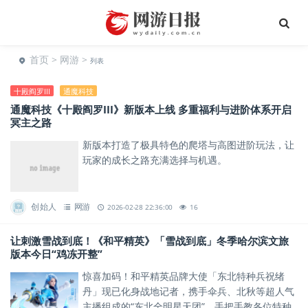
首页
>
网游
>
列表
十殿阎罗III
通魔科技
通魔科技《十殿阎罗III》新版本上线 多重福利与进阶体系开启
冥主之路
新版本打造了极具特色的爬塔与高图进阶玩法，让
玩家的成长之路充满选择与机遇。
创始人
网游
2026-02-28 22:36:00
16
让刺激雪战到底！《和平精英》「雪战到底」冬季哈尔滨文旅
版本今日“鸡冻开整”
惊喜加码！和平精英品牌大使「东北特种兵祝绪
丹」现已化身战地记者，携手伞兵、北秋等超人气
主播组成的“东北全明星天团”，手把手教各位特种