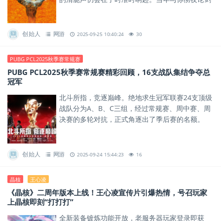
的兄弟，名字还刻在京城的名人榜上。
创始人
网游
2025-09-25 10:40:24
30
​PUBG PCL2025秋季赛常规赛
​PUBG PCL2025秋季赛常规赛精彩回顾，16支战队集结争夺总
冠军
北斗所指，竞逐巅峰。绝地求生冠军联赛24支顶级
战队分为A、B、C三组，经过常规赛、周中赛、周
决赛的多轮对抗，正式角逐出了季后赛的名额。
创始人
网游
2025-09-24 15:44:23
16
晶核
王心凌
《晶核》二周年版本上线！王心凌宣传片引爆热情，号召玩家
上晶核即刻“打打打”
全新装备镀炼功能开放，老服务器玩家登录即获