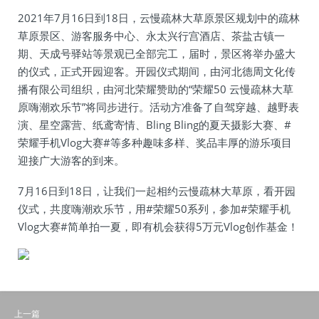
2021年7月16日到18日，云慢疏林大草原景区规划中的疏林
草原景区、游客服务中心、永太兴行宫酒店、茶盐古镇一
期、天成号驿站等景观已全部完工，届时，景区将举办盛大
的仪式，正式开园迎客。开园仪式期间，由河北德周文化传
播有限公司组织，由河北荣耀赞助的“荣耀50 云慢疏林大草
原嗨潮欢乐节”将同步进行。活动方准备了自驾穿越、越野表
演、星空露营、纸鸢寄情、Bling Bling的夏天摄影大赛、#
荣耀手机Vlog大赛#等多种趣味多样、奖品丰厚的游乐项目
迎接广大游客的到来。
7月16日到18日，让我们一起相约云慢疏林大草原，看开园
仪式，共度嗨潮欢乐节，用#荣耀50系列，参加#荣耀手机
Vlog大赛#简单拍一夏，即有机会获得5万元Vlog创作基金！
上一篇