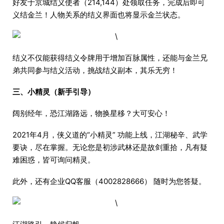
好友于京城结义使者（214,144）处领取任务，完成后即可
义结金兰！人物关系的结义界面也将显示金兰状态。
结义不仅能获得结义令牌用于增加百脉属性，还能与金兰兄
弟共同参与结义活动，挑战结义副本，其乐无穷！
三、小精灵（新手引导）
阔别经年，恐江湖路远，物换星移？大可安心！
2021年4月，侠义道的“小精灵” 功能上线，江湖秘辛、武学
要诀，尽在掌握。无论您是初涉武林还是故剑重拾，凡有疑
难困惑，皆可询问精灵。
此外，还有企业QQ客服（4002828666） 随时为您答疑。