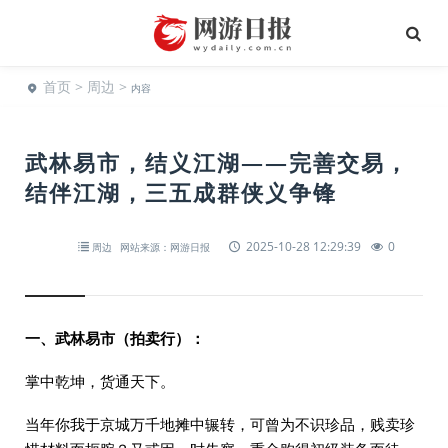
首页
>
周边
>
内容
武林易市，结义江湖——完善交易，
结伴江湖，三五成群侠义争锋
2025-10-28 12:29:39
0
周边
网站来源：网游日报
一、武林易市（拍卖行）：
掌中乾坤，货通天下。
当年你我于京城万千地摊中辗转，可曾为不识珍品，贱卖珍