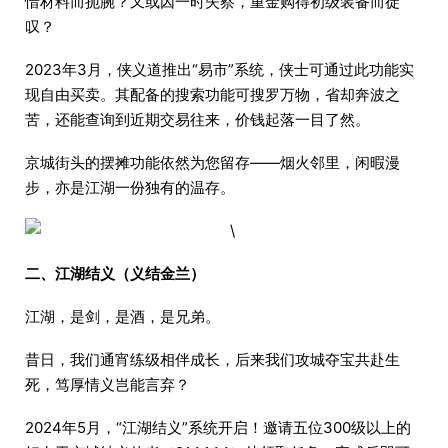
惜材料而扼腕？又或因一时失察，重金购得初级装备而徒
叹？
2023年3月，侠义道推出“易市”系统，侠士可通过此功能实
现自由买卖。其配备的搜索功能可搜罗万物，省却奔波之
苦，还能查询到近期交易往来，价钱起落一目了然。
京城街头的摆摊功能依然为您留存——烟火邻里，闲暇漫
步，亦是江湖一份独有的温存。
二、江湖结义（义结金兰）
江湖，是剑，是酒，是兄弟。
昔日，我们通宵练级相伴成长，后来我们攻城夺宝共赴生
死，笃厚情义岂能言弃？
2024年5月，“江湖结义”系统开启！邀请五位300级以上的