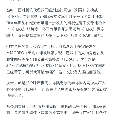
当时，面对腾讯代理的同级别热门网游《剑灵》的挑战，
《TERA》在话题热度和玩家支持率上甚至一度将对手压制。
而当年期望在端游市场进一步发力的网易也毫不犹豫地蹭上
了《TERA》的热度，公开向即将开启国服的《TERA》隔空
喊话，直呼我堂堂国产大作《天下3》无惧《TEAR》韩流。
但有意思的是，仅仅2年之后，网易盘古工作室研发的
MMORPG《天谕》却被玩家发现，游戏中的人物角色以及
职业图标等多处细节都涉嫌抄袭《TERA》。这当然是一
种“不讲武德”的行为，但就正如玩家所说：反正TERA在国内
已经黄了，网易就算是“偷袭”一波，也没有人能出面咬他。
没错，就是那个呼声极高、得奖无数的弄得国内网游大厂人
心惶惶的《TEAR》，仅仅在进入中国市场短短两年之后就被
迫停运了。
从公测首日，25组服务器爆服、排队的风光无限，到玩家寥
寥，关闭服务器停止运营的虎落平阳，属于《TEAR》时代还