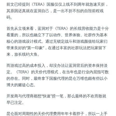
前文已经提到《TERA》国服仅仅上线不到两年就急速夭折，
其原因还真就在蓝洞自己，是一出不折不扣的自毁前程戏
码。
首先从立项来看，蓝洞对于《TERA》的长线营收能力是十分
看重的，所以也确立下了以动作、世界体验、社群作为基本
核心的游戏设计模式。通过无锁定战斗和游戏颜值给玩家们
带来良好的“第一印象”，在通过丰富的社群玩法把玩家留下
来，放长线钓大鱼。
而游戏过高的成本投入，却没办法让蓝洞背后的资本保持淡
定。《TERA》的天价代理模式，在当年也是行业内屈指可数
的存在。同时，最终拿下国服代理的昆仑万维也颇有些以小
博大的赌徒心态。
开发商与代理商都想“快速”捞一笔，那么最终的不欢而散就
早已注定。
昆仑面对周期性的天价代理费用年年卡着脖子，所以一上手