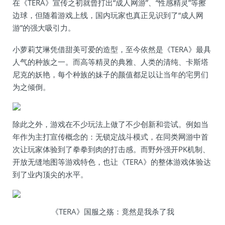
在《TERA》宣传之初就曾打出“成人网游”、“性感精灵”等擦
边球，但随着游戏上线，国内玩家也真正见识到了“成人网
游”的强大吸引力。
小萝莉艾琳凭借甜美可爱的造型，至今依然是《TERA》最具
人气的种族之一。而高等精灵的典雅、人类的清纯、卡斯塔
尼克的妖艳，每个种族的妹子的颜值都足以让当年的宅男们
为之倾倒。
除此之外，游戏在不少玩法上做了不少创新和尝试。例如当
年作为主打宣传概念的：无锁定战斗模式，在同类网游中首
次让玩家体验到了拳拳到肉的打击感。而野外强开PK机制、
开放无缝地图等游戏特色，也让《TERA》的整体游戏体验达
到了业内顶尖的水平。
《TERA》国服之殇：竟然是我杀了我