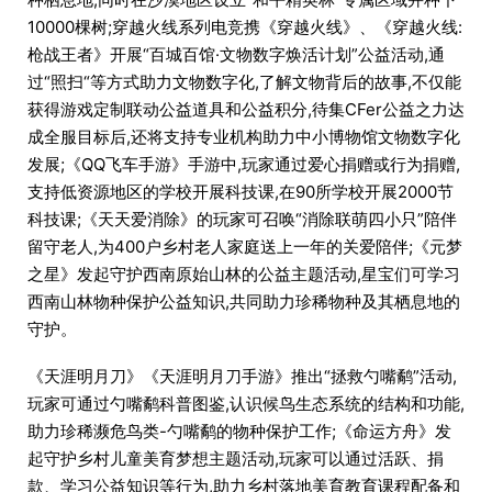
10000棵树;穿越火线系列电竞携《穿越火线》、《穿越火线:
枪战王者》开展“百城百馆·文物数字焕活计划”公益活动,通
过“照扫“等方式助力文物数字化,了解文物背后的故事,不仅能
获得游戏定制联动公益道具和公益积分,待集CFer公益之力达
成全服目标后,还将支持专业机构助力中小博物馆文物数字化
发展;《QQ飞车手游》手游中,玩家通过爱心捐赠或行为捐赠,
支持低资源地区的学校开展科技课,在90所学校开展2000节
科技课;《天天爱消除》的玩家可召唤“消除联萌四小只”陪伴
留守老人,为400户乡村老人家庭送上一年的关爱陪伴;《元梦
之星》发起守护西南原始山林的公益主题活动,星宝们可学习
西南山林物种保护公益知识,共同助力珍稀物种及其栖息地的
守护。
《天涯明月刀》《天涯明月刀手游》推出“拯救勺嘴鹬”活动,
玩家可通过勺嘴鹬科普图鉴,认识候鸟生态系统的结构和功能,
助力珍稀濒危鸟类-勺嘴鹬的物种保护工作;《命运方舟》发
起守护乡村儿童美育梦想主题活动,玩家可以通过活跃、捐
款、学习公益知识等行为,助力乡村落地美育教育课程配备和