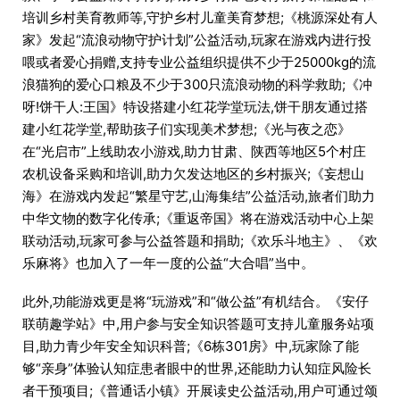
培训乡村美育教师等,守护乡村儿童美育梦想;《桃源深处有人
家》发起“流浪动物守护计划”公益活动,玩家在游戏内进行投
喂或者爱心捐赠,支持专业公益组织提供不少于25000kg的流
浪猫狗的爱心口粮及不少于300只流浪动物的科学救助;《冲
呀!饼干人:王国》特设搭建小红花学堂玩法,饼干朋友通过搭
建小红花学堂,帮助孩子们实现美术梦想;《光与夜之恋》
在“光启市”上线助农小游戏,助力甘肃、陕西等地区5个村庄
农机设备采购和培训,助力欠发达地区的乡村振兴;《妄想山
海》在游戏内发起“繁星守艺,山海集结”公益活动,旅者们助力
中华文物的数字化传承;《重返帝国》将在游戏活动中心上架
联动活动,玩家可参与公益答题和捐助;《欢乐斗地主》、《欢
乐麻将》也加入了一年一度的公益“大合唱”当中。
此外,功能游戏更是将“玩游戏”和“做公益”有机结合。《安仔
联萌趣学站》中,用户参与安全知识答题可支持儿童服务站项
目,助力青少年安全知识科普;《6栋301房》中,玩家除了能
够“亲身”体验认知症患者眼中的世界,还能助力认知症风险长
者干预项目;《普通话小镇》开展读史公益活动,用户可通过颂