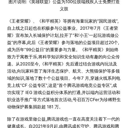
图片说明:《英雄联盟》公益为100位肢端残疾人士免费打造
义肢
《王者荣耀》、《和平精英》等拥有海量玩家的“国民游戏”,
自上线之日起也在积极参与公益事业。2017年7月《王者荣
耀》宣布加入长城保护计划,拉开了“和‘小王’一起玩游戏做公
益”的序幕,此后《王者荣耀》参与落地的公益项目超过20个,
成为历年“99公益日”的重要参与力量。《和平精英》则始终
致力于寓教于乐,将科学知识和安全知识生动有趣的向公众传
递。从2020至今,《和平精英》先后通过结合游戏内玩法及
活动,向玩家科普了海洋生态保护、航天、大熊猫保护等多领
域的知识,落地了数十个公益项目。今年7 月,穿越火线系列电
竞上线“CF 公益专区”,这是“首个腾讯游戏电竞公益专区”,成
功实现了 IEG 游戏公益积分体系的打通,并以端内运营活动和
职业选手推广等方式落地首次活动,号召百万CFer为珍稀野生
动物保护募集捐款超 181 万。
除了在游戏里做公益,腾讯游戏也一直在高度关注着下一代的
健康成长。自2021年9月起,由腾讯成长守护、腾讯游戏和腾