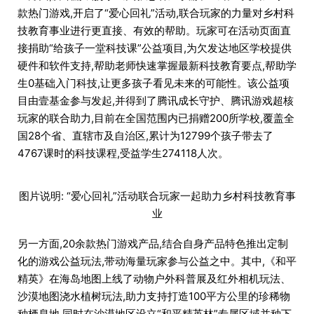
款热门游戏,开启了“爱心回礼”活动,联合玩家的力量对乡村科
技教育事业进行更直接、有效的帮助。玩家可在活动页面直
接捐助“给孩子一堂科技课”公益项目,为欠发达地区学校提供
硬件和软件支持,帮助老师快速掌握最新科技教育要点,帮助学
生0基础入门科技,让更多孩子看见未来的可能性。该公益项
目由壹基金参与发起,并得到了腾讯成长守护、腾讯游戏超核
玩家的联合助力,目前在全国范围内已捐赠200所学校,覆盖全
国28个省、直辖市及自治区,累计为12799个孩子带去了
4767课时的科技课程,受益学生274118人次。
图片说明: “爱心回礼”活动联合玩家一起助力乡村科技教育事
业
另一方面,20余款热门游戏产品,结合自身产品特色推出定制
化的游戏公益玩法,带动海量玩家参与公益之中。其中,《和平
精英》在海岛地图上线了动物户外科普展及红外相机玩法、
沙漠地图浇水植树玩法,助力支持打造100平方公里的珍稀物
种栖息地,同时在沙漠地区设立“和平精英林”专属区域并种下