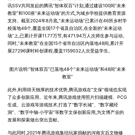
讯SSV共同发起的腾讯“智体双百”计划,通过建设100间“未来
教室”和100座“未来运动场”的方式,为城乡学校提供教育资源
支持。截至2024年8月底,“未来运动场”已累计在46所乡村学
校落地48个,覆盖全国17个省及自治区,在全新的“未来运动
场”上,已累计开课11.77万节,有471.94万人次师生参与运动。
同时,“未来教室”在全国15个省市自治区内落地48间,累计开
展27296课时科创课程,覆盖1159032人次受益学生。
图片说明:“智体双百”已落地48个“未来运动场”和48间“未来
教室”
此外,利用得天独厚的技术优势,腾讯游戏在“文保”领域也实现
了众多创新应用。近年来,腾讯游戏使用照片扫描建模、PCG
生成、云游戏等游戏技术,打造了“数字长城”、“数字藏经
洞”、“数字中轴·小宇宙”等数字文保创新应用,为文博产业的
发展和探索做出突出贡献。
与此同时,2021年腾讯游戏集结玩家捐献的河南灾后文物修