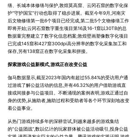
缮、长城本体修缮与保护,敦煌莫高窟、云冈石窟的数字化保
护“守护国宝”行动也取得了稳步进展。截至今年9月,河南灾
后文物修缮第一批6个项目已经完成,第二批5个文物修缮工作
即将开始;云冈石窟数字重生项目第16及16-1窟以30TB的总
数据量完整建立了数字化信息档案;敦煌壁画塑像数字化项目
已完成145窟和427窟300dpi高分辨率的数字化采集加工和
保存,另有138窟正在数字化采集和拼接。
探索游戏公益新模式,游戏正在改变公益
伽马数据显示,截至2023年国内有超过55.84%的受访用户通
过游戏了解公益活动的信息,并有46.32%的用户借助游戏直
接或间接参与公益项目。不断涌现的案例表明,游戏正通过自
身的优势,从施助者,施助过程和受助者等各个环节深刻地改变
着公益事业。
从热门游戏持续多年的深耕尝试,到越来越多的游戏集结
的“公益团战”,数以亿计的玩家群体被公益活动吸引,投身公益
实践,进而迸发出巨大的公益力量。腾讯游戏的实践证明,游戏