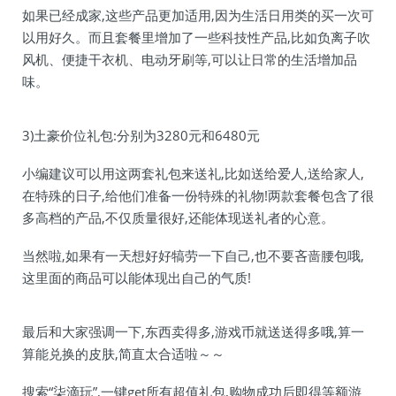
如果已经成家,这些产品更加适用,因为生活日用类的买一次可
以用好久。而且套餐里增加了一些科技性产品,比如负离子吹
风机、便捷干衣机、电动牙刷等,可以让日常的生活增加品
味。
3)土豪价位礼包:分别为3280元和6480元
小编建议可以用这两套礼包来送礼,比如送给爱人,送给家人,
在特殊的日子,给他们准备一份特殊的礼物!两款套餐包含了很
多高档的产品,不仅质量很好,还能体现送礼者的心意。
当然啦,如果有一天想好好犒劳一下自己,也不要吝啬腰包哦,
这里面的商品可以能体现出自己的气质!
最后和大家强调一下,东西卖得多,游戏币就送送得多哦,算一
算能兑换的皮肤,简直太合适啦～～
搜索“柒滴玩”,一键get所有超值礼包,购物成功后即得等额游