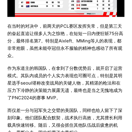
在当时的对决中，前两天的PCL赛区发挥失常，但是第三天
的奋起直追让很多人为之惊艳，在短短一日内便狂斩75分高
分，最终排名第7。特别是Aixleft、MMing等人的表现，都
非常抢眼，虽然未能夺冠但永不服输的精神也感动了所有观
众。
作为东道主的韩国队，在拿到了分数优势后，就开启了运营
模式。其队内成员的个人实力表现也可圈可点，特别是其明
星选手seoul堪称改变战局的关键人物，其精湛的枪法和在
压力下冷静的决策能力展露无遗，最终也是当之无愧地成为
了PNC2024的赛事 MVP。
而仅差一分与冠军失之交臂的美国队，同样也给人留下了深
刻印象。他们团队配合默契，战术执行高效，尤其擅长利用
载具快速转移。随后，又很会抓住其他队伍战后疲惫的机