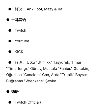
● 解说： Ankiiibot, Mazy & Ra1
● 土耳其语
● Twitch
● Youtube
● KICK
● 解说： Utku "Utimikk" Taşyürek, Timur
"Timurlengx" Günay, Mustafa "Fanius" Gültekin,
Oğuzhan "Canalem" Can, Arda "Tropik" Bayram,
Buğrahan "Wreckage" Şevke
● 德语
● Twitch(Official)