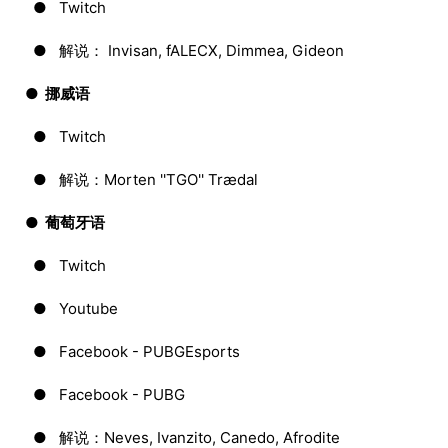
● Twitch
● 解说： Invisan, fALECX, Dimmea, Gideon
● 挪威语
● Twitch
● 解说：Morten ''TGO'' Trædal
● 葡萄牙语
● Twitch
● Youtube
● Facebook - PUBGEsports
● Facebook - PUBG
● 解说：Neves, Ivanzito, Canedo, Afrodite