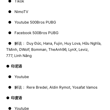
● Tikok
● NimoTV
● Youtube 500Bros PUBG
● Facebook 500Bros PUBG
● 解说： Duy Đức, Hana, Fujin, Huy Lova, Hữu Nghĩa,
TMinh, DWolf, Bomman, TheAnh96, LynX, Leviz,
777, Linh Nắng
● 印尼语
● Youtube
● 解说： Rere Bredel, Aldin Rymot, Yosafat Vamos
● 印度语
● Youtube