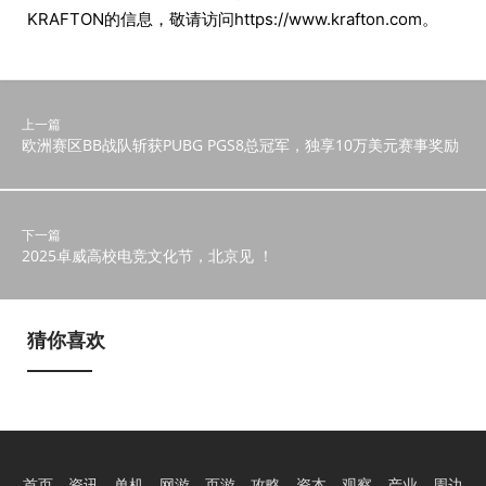
KRAFTON的信息，敬请访问https://www.krafton.com。
上一篇
欧洲赛区BB战队斩获PUBG PGS8总冠军，独享10万美元赛事奖励
下一篇
2025卓威高校电竞文化节，北京见 ！
猜你喜欢
首页
资讯
单机
网游
页游
攻略
资本
观察
产业
周边