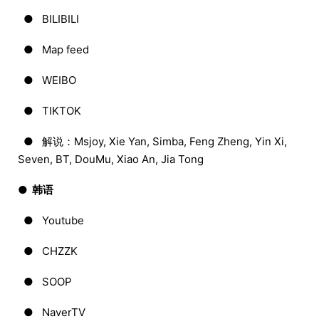
● BILIBILI
● Map feed
● WEIBO
● TIKTOK
● 解说：Msjoy, Xie Yan, Simba, Feng Zheng, Yin Xi,
Seven, BT, DouMu, Xiao An, Jia Tong
● 韩语
● Youtube
● CHZZK
● SOOP
● NaverTV