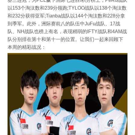
赛三连冠，为PCL赢下洲际七连胜!积分榜上，PeRo战队
以153个淘汰数和239分领跑;TYLOO战队以138个淘汰数
和232分获得亚军;Tianba战队以144个淘汰数和228分拿
到季军。此外，洲际赛前八的队伍中JuFu战队、17战
队、NH战队也榜上有名，表现稍弱的IFTY战队和4AM战
队分别排在第十和第十一的位置。让我们一起来回顾下
本周的精彩战况：