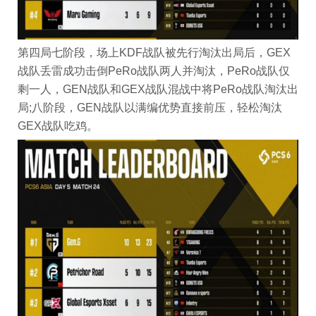
第四局七阶段，场上KDF战队被先行淘汰出局后，GEX
战队丢雷成功击倒PeRo战队两人并淘汰，PeRo战队仅
剩一人，GEN战队和GEX战队混战中将PeRo战队淘汰出
局;八阶段，GEN战队以满编优势直接前压，轻松淘汰
GEX战队吃鸡。