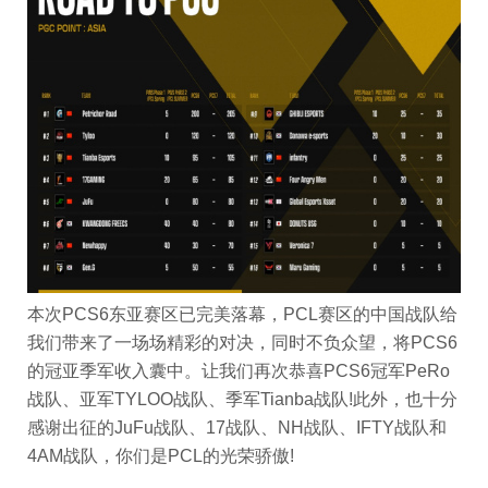
本次PCS6东亚赛区已完美落幕，PCL赛区的中国战队给
我们带来了一场场精彩的对决，同时不负众望，将PCS6
的冠亚季军收入囊中。让我们再次恭喜PCS6冠军PeRo
战队、亚军TYLOO战队、季军Tianba战队!此外，也十分
感谢出征的JuFu战队、17战队、NH战队、IFTY战队和
4AM战队，你们是PCL的光荣骄傲!