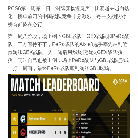
PCS6第二周第二日，洲际赛临近尾声，比赛越来越白热
化，榜单前四的中国战队竞争十分激烈，每一支战队对
榜首都势在必行!
第一局八阶段，场上剩下GBL战队、GEX战队和PeRo战
队，三方僵持不下，PeRo战队的Aixleft选手率先冲到近
点淘汰GEX战队一人，随后用燃烧瓶淘汰GEX战队独
狼，同时自己也被击倒，场上PeRo战队与GBL战队形成
一打一局面，最终PeRo战队顺利淘汰GBL吃鸡。