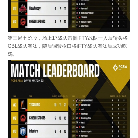
第三局七阶段，场上17战队击倒iFTY战队一人后转头将
GBL战队淘汰，随后调转枪口将iFTY战队淘汰后成功吃
鸡。