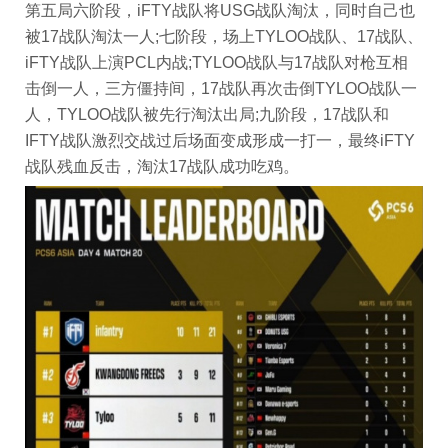
第五局六阶段，iFTY战队将USG战队淘汰，同时自己也
被17战队淘汰一人;七阶段，场上TYLOO战队、17战队、
iFTY战队上演PCL内战;TYLOO战队与17战队对枪互相
击倒一人，三方僵持间，17战队再次击倒TYLOO战队一
人，TYLOO战队被先行淘汰出局;九阶段，17战队和
IFTY战队激烈交战过后场面变成形成一打一，最终iFTY
战队残血反击，淘汰17战队成功吃鸡。