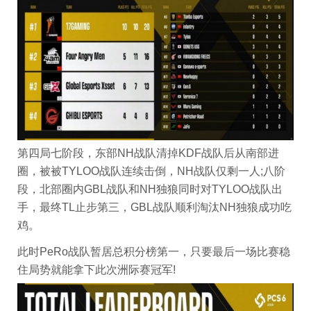
第四局七阶段，东部NH战队清掉KDF战队后从南部进
圈，被被TYLOO战队连续击倒，NH战队仅剩一人;八阶
段，北部圈内GBL战队和NH独狼同时对TYLOO战队出
手，最终TL止步第三，GBL战队顺利淘汰NH独狼成功吃
鸡。
此时PeRo战队暂居总积分榜第一，只要最后一场比赛稳
住局势就能拿下此次洲际赛冠军!