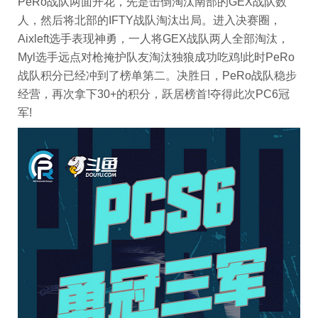
PeRo战队两面开花，先是击倒淘汰南部的GEX战队数
人，然后将北部的IFTY战队淘汰出局。进入决赛圈，
Aixleft选手表现神勇，一人将GEX战队两人全部淘汰，
Myl选手远点对枪掩护队友淘汰独狼成功吃鸡!此时PeRo
战队积分已经冲到了榜单第二。决胜日，PeRo战队稳步
经营，再次拿下30+的积分，跃居榜首!夺得此次PC6冠
军!