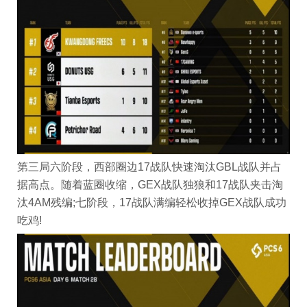
第三局六阶段，西部圈边17战队快速淘汰GBL战队并占
据高点。随着蓝圈收缩，GEX战队独狼和17战队夹击淘
汰4AM残编;七阶段，17战队满编轻松收掉GEX战队成功
吃鸡!