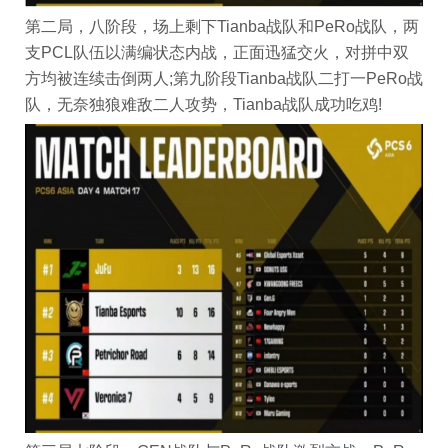
第二局，八阶段，场上剩下Tianba战队和PeRo战队，两
支PCL队伍以满编状态内战，正面迅猛交火，对拼中双
方均被连续击倒两人;第九阶段Tianba战队二打一PeRo战
队，无奈独狼难敌二人攻势，Tianba战队成功吃鸡!