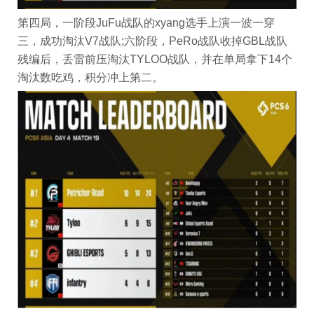
第四局，一阶段JuFu战队的xyang选手上演一波一穿
三，成功淘汰V7战队;六阶段，PeRo战队收掉GBL战队
残编后，丢雷前压淘汰TYLOO战队，并在单局拿下14个
淘汰数吃鸡，积分冲上第二。