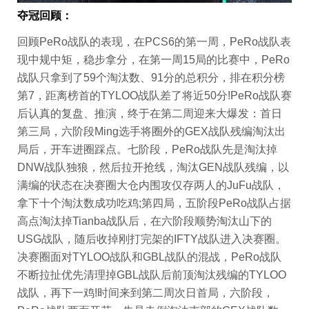
夺冠回顾：
回顾PeRo战队的表现，在PCS6的第一周，PeRo战队表
现中规中矩，稳步拿分，在第一周15局的比赛中，PeRo
战队只拿到了59个淘汰数、91分的总积分，排在积分榜
第7，距离榜首的TYLOO战队差了将近50分!PeRo战队赛
后认真的复盘、推演，终于在第二周迎来大爆发：首日
第三局，六阶段Ming选手将圈外的GEX战队残编淘汰出
局后，开车进圈踩点。七阶段，PeRo战队先是淘汰掉
DNW战队独狼，然后拉开抢线，淘汰GEN战队残编，以
满编的状态在决赛圈大仓内围攻仅存两人的JuFu战队，
拿下十个淘汰数成功吃鸡;第四局，五阶段PeRo战队占据
高点淘汰掉Tianba战队后，在六阶段顺势淘汰山下的
USG战队，随后收掉刚打完架的IFTY战队进入决赛圈。
决赛圈面对TYLOO战队和GBL战队的混战，PeRo战队
不断拉扯优先清理掉GBL战队后前顶淘汰残编的TYLOO
战队，再下一鸡!时间来到第二周次日首局，六阶段，