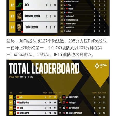
最终，JuFu战队以127个淘汰数、205分力压PeRo战队
一份冲上积分榜第一，TYLOO战队则以201分排在第
三;Tianba战队、17战队、IFTY战队也名列前八。