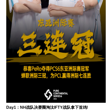
Day1：NH战队决赛圈淘汰IFTY战队拿下首鸡!