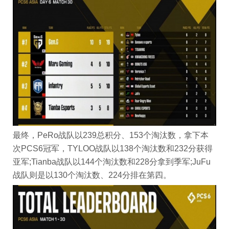
最终，PeRo战队以239总积分、153个淘汰数，拿下本
次PCS6冠军，TYLOO战队以138个淘汰数和232分获得
亚军;Tianba战队以144个淘汰数和228分拿到季军;JuFu
战队则是以130个淘汰数、224分排在第四。