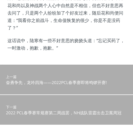
花和尚以及神战两个人心中自然是不相信，但也不好意思再
去问了，只是两个人纷纷加了个好友过来，随后花和尚便问
道：“我看你之前战斗，生命值恢复的很少，你是不是没药
了？”
这话说中，陆寒有一些不好意思的挠挠头道：“忘记买药了，
一时激动，抱歉，抱歉。”
上一篇
奋勇争先，龙吟四海——2022PCL春季赛即将鸣锣开赛!
下一篇
2022 PCL春季赛常规赛第二周战罢，NH战队雷霆出击卫冕周冠