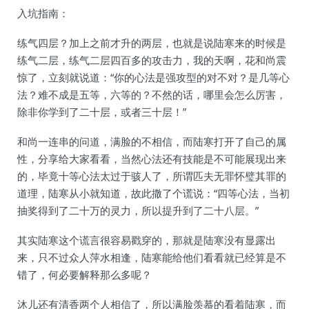
入坑指南：
练气四层？加上之前才升的两层，也就是说陆寒来的时候是
练气二层，练气二层四百多的攻击力，我的天啊，花和尚震
惊了，立刻就说道：“你的心法是强攻型的对不对？是几等心
法？难不成是五等，六等的？不然的话，哪里会怎么厉害，
除非你学到了二十层，或者三十层！”
和尚一连串的问道，满脸的不相信，而陆寒打开了自己的属
性，分享给大家看看，当然心法还有技能是不可能展现出来
的，毕竟十等心法太过于骇人了，所谓匹夫无罪怀璧其罪的
道理，陆寒从小就知道，故此撒了个谎说：“四等心法，当初
抽奖得到了二十万的灵力，所以提升到了二十八层。”
其实陆寒这个谎言很容易戳穿的，那就是陆寒没有显露出
来，只不过众人萍水相逢，陆寒能给他们看看就已经算是不
错了，何必要解释那么多呢？
沐儿还有清香两个人相信了，所以满脸羡慕的看着陆寒，而