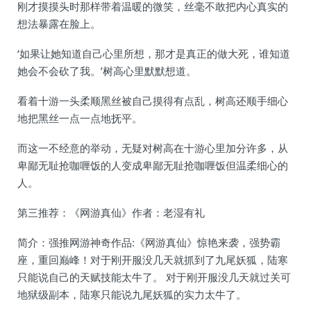
刚才摸摸头时那样带着温暖的微笑，丝毫不敢把内心真实的
想法暴露在脸上。
‘如果让她知道自己心里所想，那才是真正的做大死，谁知道
她会不会砍了我。’树高心里默默想道。
看着十游一头柔顺黑丝被自己摸得有点乱，树高还顺手细心
地把黑丝一点一点地抚平。
而这一不经意的举动，无疑对树高在十游心里加分许多，从
卑鄙无耻抢咖喱饭的人变成卑鄙无耻抢咖喱饭但温柔细心的
人。
第三推荐：《网游真仙》作者：老湿有礼
简介：强推网游神奇作品:《网游真仙》惊艳来袭，强势霸
座，重回巅峰！对于刚开服没几天就抓到了九尾妖狐，陆寒
只能说自己的天赋技能太牛了。 对于刚开服没几天就过关可
地狱级副本，陆寒只能说九尾妖狐的实力太牛了。