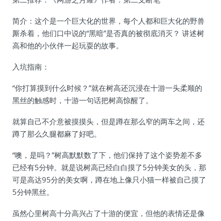
简介：这个是一个巨大化的世界，每个人都和巨大化的野兽
厮杀着，他们口中说的“黑暗”是否真的被彻底消灭？ 讲述树
高和他的小伙伴一起玩耍的故事。
入坑指南：
“你打算摸到什么时候？”就在树高还沉浸在十游一头柔顺的
黑丝的触感时，十游一句话把树高惊醒了。
就算自己不介意被摸摸头，但是蹲在那么窄的两车之间，还
蹲了那么久腿都麻了好吧。
“噢，是吗？”树高默默数了下，他们保持了这个姿势差不多
已经有5分钟。就是说树高已经白白摸了5分钟美女的头，那
可是高达95分的美女啊，蹲在地上像只小猫一样被自己摸了
5分钟黑丝。
虽然心里树高十分高兴占了十游的便宜，但他的表情还是像