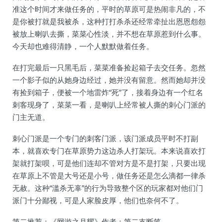
准这个时间才来做任务的，平时的草原可是热闹非凡的，不
是你被打就是我被杀，这种打打杀杀还经常牵扯出恩恩怨怨
被放上喇叭去撕，菜菜心性淡，并不想在草原惹到什么事。
今天却也难得清静，一个人默默做着任务。
在打完最后一只黑毛后，菜菜准备捡起箱子去交任务。忽然
一个影子似的从她身边经过，她并没有留意。然而她却并没
有捡到箱子，便被一个地雷炸“死”了，接着身边有一个红名
刺客现身了，菜菜一看，是喇叭上经常被人撕的刺心门派的
门主无道。
刺心门派是一个专门的刺客门派，该门派成员平时不打副
本，就喜欢专门在草原势力这边杀人打架玩。本来说喜欢打
架就打架呗，可是他们连却不管对方是不是打架，只要出现
在草原上不管是大号还是小号，做任务还是怎么滴都一律杀
无赦。这种“滥杀无辜”的行为导致整个区的玩家都对他们门
派门十分鄙视，可是人家脸皮厚，他们也奈何不了。
第二推荐：《网游之月耀》作者：第二支断笔