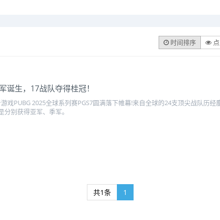
时间排序
点
赛冠军诞生，17战队夺得桂冠！
戏PUBG 2025全球系列赛PGS7圆满落下帷幕!来自全球的24支顶尖战队历经鏖
队则是分别获得亚军、季军。
共1条
1